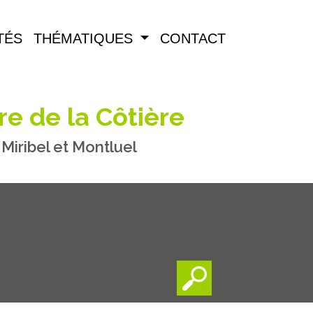
TÉS
THÉMATIQUES
CONTACT
re de la Côtière
iribel et Montluel