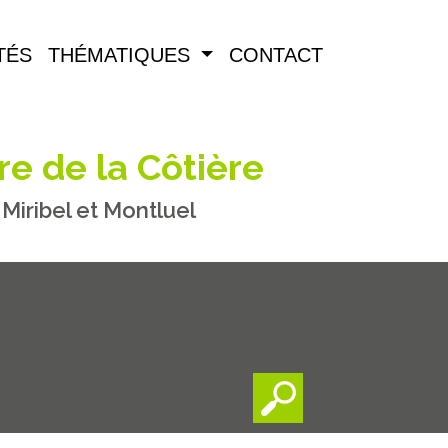
TÉS
THÉMATIQUES
CONTACT
re de la Côtière
iribel et Montluel