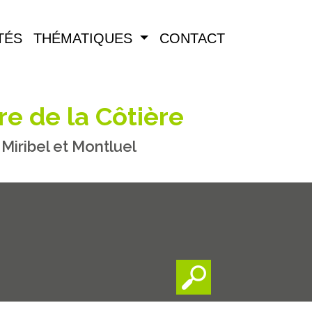
TÉS
THÉMATIQUES
CONTACT
re de la Côtière
iribel et Montluel