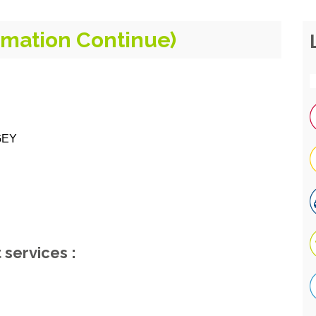
rmation Continue)
GEY
 services :