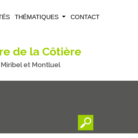
TÉS
THÉMATIQUES
CONTACT
re de la Côtière
iribel et Montluel