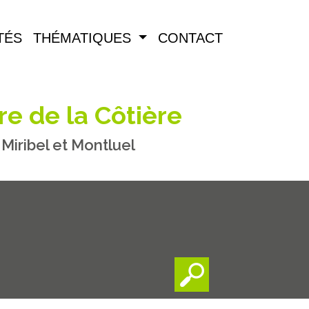
TÉS
THÉMATIQUES
CONTACT
re de la Côtière
iribel et Montluel