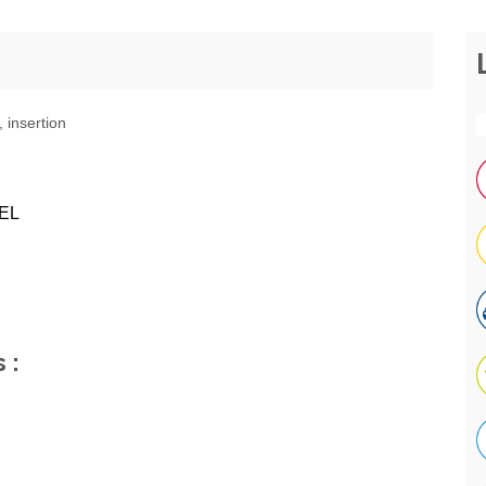
 insertion
UEL
 :