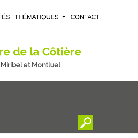
TÉS
THÉMATIQUES
CONTACT
re de la Côtière
iribel et Montluel