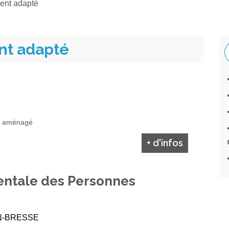
ent adapté
nt adapté
nt aménagé
+ d'infos
ntale des Personnes
-EN-BRESSE