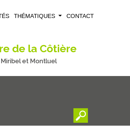
TÉS
THÉMATIQUES
CONTACT
re de la Côtière
iribel et Montluel