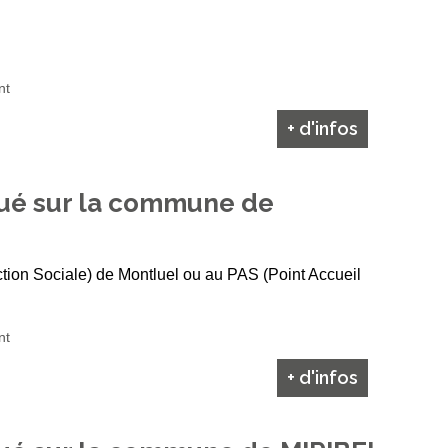
nt
+ d'infos
ué sur la commune de
on Sociale) de Montluel ou au PAS (Point Accueil
nt
+ d'infos