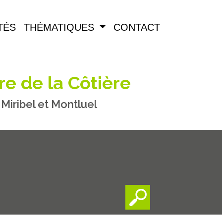
TÉS
THÉMATIQUES
CONTACT
re de la Côtière
iribel et Montluel