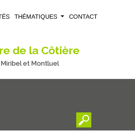
TÉS
THÉMATIQUES
CONTACT
re de la Côtière
iribel et Montluel