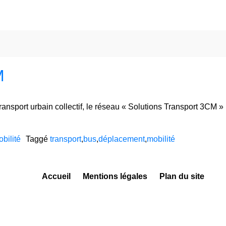
M
sport urbain collectif, le réseau « Solutions Transport 3CM » po
bilité
Taggé
transport
,
bus
,
déplacement
,
mobilité
Accueil
Mentions légales
Plan du site