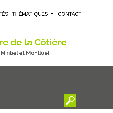
TÉS
THÉMATIQUES
CONTACT
re de la Côtière
iribel et Montluel