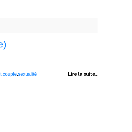
e)
Lire la suite…
t
,
couple
,
sexualité