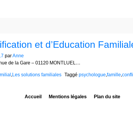
ication et d’Education Familial
17
par
Anne
enue de la Gare – 01120 MONTLUEL…
milial
,
Les solutions familiales
Taggé
psychologue
,
famille
,
confli
Accueil
Mentions légales
Plan du site