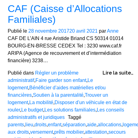
CAF (Caisse d’Allocations
Familiales)
Publié le
28 novembre 2017
20 avril 2021
par
Anne
CAF DE L’AIN 4 rue Aristide Briand CS 50314 01014
BOURG-EN-BRESSE CEDEX Tel : 3230 www.caf.fr
ARIPA (Agence de recouvrement et d’intermédiation
financière) 3238…
Lire la suite…
Publié dans
Régler un problème
administratif
,
Faire garder son enfant
,
Le
logement
,
Bénéficier d'aides matérielles et/ou
financières
,
Soutien à la parentalité
,
Trouver un
logement
,
La mobilité
,
Disposer d'un véhicule en état de
rouler
,
Le budget
,
Les solutions familiales
,
Les conseils
administratifs et juridiques
Taggé
parents
,
lieu
,
droits
,
enfant
,
séparation
,
aide
,
allocations
,
logeme
aux droits
,
versement
,
prêts mobilier
,
attestation
,
secours