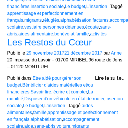
financières
,
Insertion sociale
,
Le budget
,
L'insertion
Taggé
apprentissage et perfectionnement en
français
,
migrants
,
réfugiés
,
alphabétisation
,
factures
,
accompa
scolaire
,
vestiaire
,
personnes détenues
,
écoute
,
sans-
abris
,
aides alimentaire
,
bénévolat
,
famille
,
activités
Les Restos du Cœur
Publié le
29 novembre 2017
21 décembre 2017
par
Anne
20 impasse du Lavoir – 01700 MIRIBEL 96 route de Jons
– 01120 MONTLUEL…
Lire la suite…
Publié dans
Etre aidé pour gérer son
budget
,
Bénéficier d'aides matérielles et/ou
financières
,
Savoir lire, écrire et compter
,
La
mobilité
,
Disposer d'un véhicule en état de rouler
,
Insertion
sociale
,
Le budget
,
L'insertion
Taggé
aides
alimentaires
,
famille
,
apprentissage et perfectionnement
en français
,
alphabétisation
,
accompagnement
scolaire
,
aide
,
sans-abris
,
voiture
,
migrants