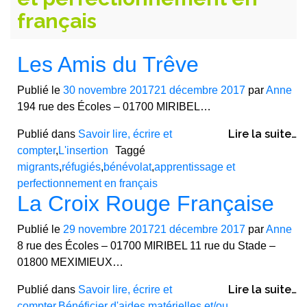
français
Les Amis du Trêve
Publié le
30 novembre 2017
21 décembre 2017
par
Anne
194 rue des Écoles – 01700 MIRIBEL…
Lire la suite…
Publié dans
Savoir lire, écrire et
compter
,
L'insertion
Taggé
migrants
,
réfugiés
,
bénévolat
,
apprentissage et
perfectionnement en français
La Croix Rouge Française
Publié le
29 novembre 2017
21 décembre 2017
par
Anne
8 rue des Écoles – 01700 MIRIBEL 11 rue du Stade –
01800 MEXIMIEUX…
Lire la suite…
Publié dans
Savoir lire, écrire et
compter
,
Bénéficier d'aides matérielles et/ou