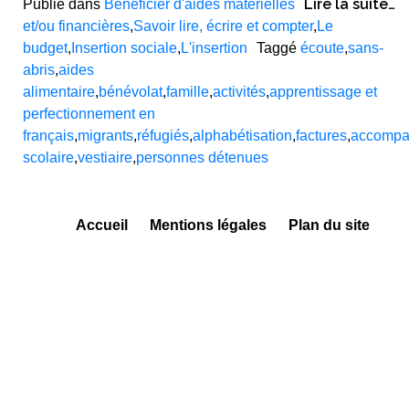
Lire la suite…
Publié dans
Bénéficier d'aides matérielles
et/ou financières
,
Savoir lire, écrire et compter
,
Le
budget
,
Insertion sociale
,
L'insertion
Taggé
écoute
,
sans-
abris
,
aides
alimentaire
,
bénévolat
,
famille
,
activités
,
apprentissage et
perfectionnement en
français
,
migrants
,
réfugiés
,
alphabétisation
,
factures
,
accompa
scolaire
,
vestiaire
,
personnes détenues
Accueil
Mentions légales
Plan du site