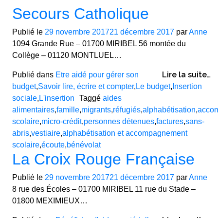
Secours Catholique
Publié le
29 novembre 2017
21 décembre 2017
par
Anne
1094 Grande Rue – 01700 MIRIBEL 56 montée du
Collège – 01120 MONTLUEL…
Lire la suite…
Publié dans
Etre aidé pour gérer son
budget
,
Savoir lire, écrire et compter
,
Le budget
,
Insertion
sociale
,
L'insertion
Taggé
aides
alimentaires
,
famille
,
migrants
,
réfugiés
,
alphabétisation
,
acco
scolaire
,
micro-crédit
,
personnes détenues
,
factures
,
sans-
abris
,
vestiaire
,
alphabétisation et accompagnement
scolaire
,
écoute
,
bénévolat
La Croix Rouge Française
Publié le
29 novembre 2017
21 décembre 2017
par
Anne
8 rue des Écoles – 01700 MIRIBEL 11 rue du Stade –
01800 MEXIMIEUX…